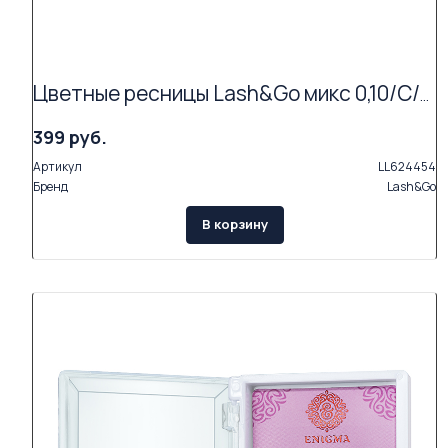
Цветные ресницы Lash&Go микс 0,10/C/7-12 mm "Белый" (6 линий)
399 руб.
Артикул
LL624454
Бренд
Lash&Go
В корзину