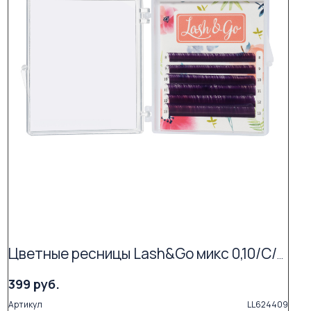
Цветные ресницы Lash&Go микс 0,10/C/7-12 mm "Фиолетовый" (6 линий)
399 руб.
Артикул
LL624409