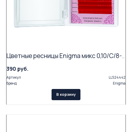
Цветные ресницы Enigma микс 0,10/C/8-12 mm "Spicy citrus" (15 линий)
390 руб.
Артикул
LL524442
Бренд
Enigma
В корзину