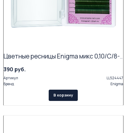
Цветные ресницы Enigma микс 0,10/C/8-12 mm "Deep forest" (15 линий)
390 руб.
Артикул
LL524447
Бренд
Enigma
В корзину