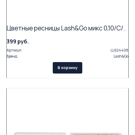
Цветные ресницы Lash&Go микс 0,10/C/7-12 mm "Синий" (6 линий)
399 руб.
Артикул
LL624408
Бренд
Lash&Go
В корзину