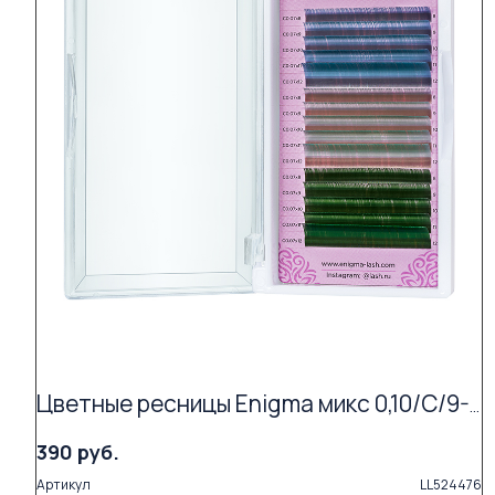
Цветные ресницы Enigma микс 0,10/C/9-13 mm "Wild tropics" (15 линий)
390 руб.
Артикул
LL524476