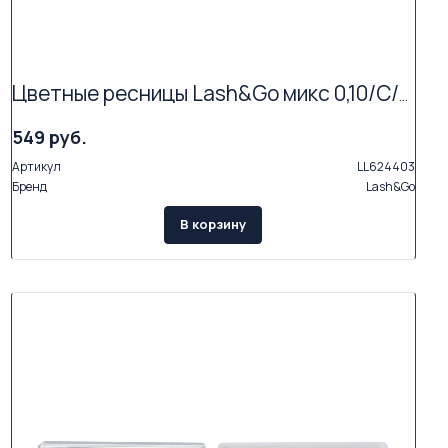
Цветные ресницы Lash&Go микс 0,10/C/7-14 mm "Фиолетовый" (16 линий)
549 руб.
Артикул
LL624403
Бренд
Lash&Go
В корзину