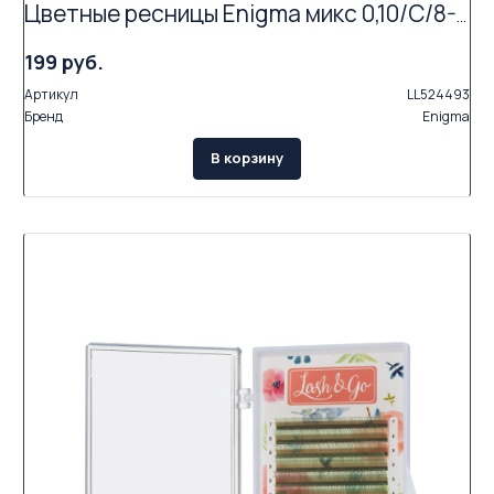
Цветные ресницы Enigma микс 0,10/C/8-13 mm "Mint" (6 линий)
199 руб.
Артикул
LL524493
Бренд
Enigma
В корзину