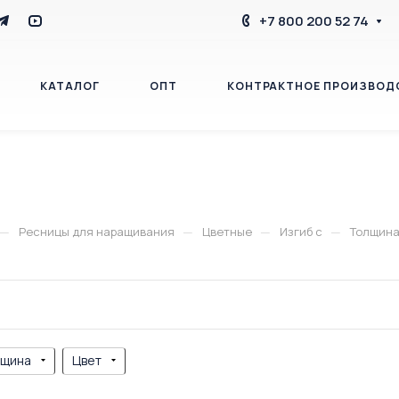
+7 800 200 52 74
КАТАЛОГ
ОПТ
КОНТРАКТНОЕ ПРОИЗВОД
БЛОГ
КОНТАКТЫ
—
—
—
—
Ресницы для наращивания
Цветные
Изгиб c
Толщина 
лщина
Цвет