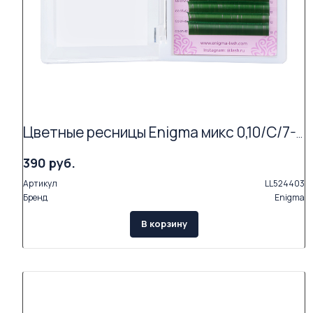
Цветные ресницы Enigma микс 0,10/C/7-13 mm "Зеленый" (16 линий)
390 руб.
Артикул
LL524403
Бренд
Enigma
В корзину