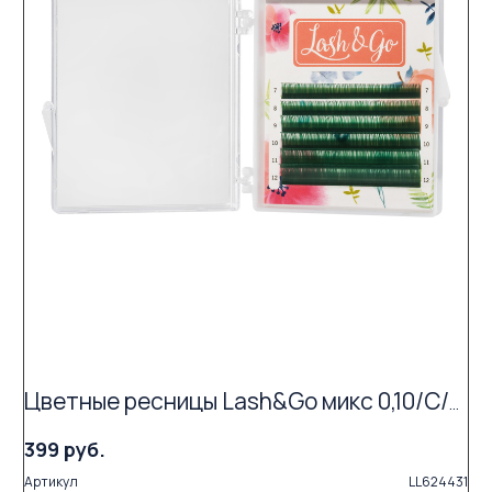
Цветные ресницы Lash&Go микс 0,10/C/7-12 mm "Зеленый" (6 линий)
399 руб.
Артикул
LL624431