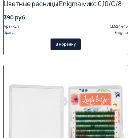
Цветные ресницы Enigma микс 0,10/C/8-12 mm "Forest lake" (15 линий)
390 руб.
Артикул
LL524445
Бренд
Enigma
В корзину