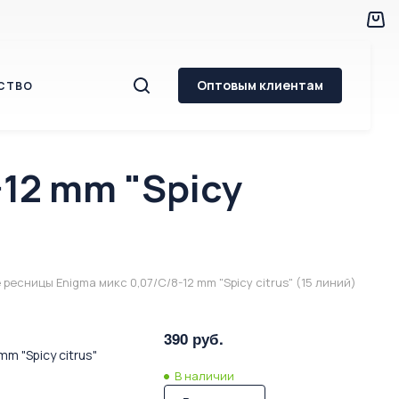
Оптовым клиентам
СТВО
12 mm "Spicy
ресницы Enigma микс 0,07/C/8-12 mm "Spicy citrus" (15 линий)
390 руб.
m "Spicy citrus"
В наличии