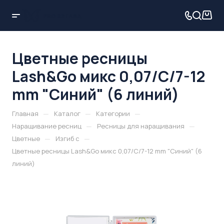
Цветные ресницы
Lash&Go микс 0,07/C/7-12
mm "Синий" (6 линий)
—
—
—
Главная
Каталог
Категории
—
—
Наращивание ресниц
Ресницы для наращивания
—
—
Цветные
Изгиб c
Цветные ресницы Lash&Go микс 0,07/C/7-12 mm "Синий" (6
линий)