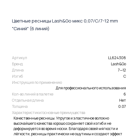
Цветные ресницы Lash&Go микс 0,07/C/7-12 mm
"Синий" (6 линий)
Артикул
LL624308
Бренд
Lash&Go
Длина
7—12
Изгиб
C
Инструкция по применению
Для профессионального использования
Кол-во линий в палетке
6
Отдельная длина
Нет
Толщина
0.07
Характеристики/основные преимущества
Качественные ресницы. Упругое и эластичное волокно
высочайшего качества хорошо сохраняет свой изгиб и не
деформируется во время носки. Благодаря своей мягкости и
лёгкости, ресницы практически не ощутимы и создают эффект