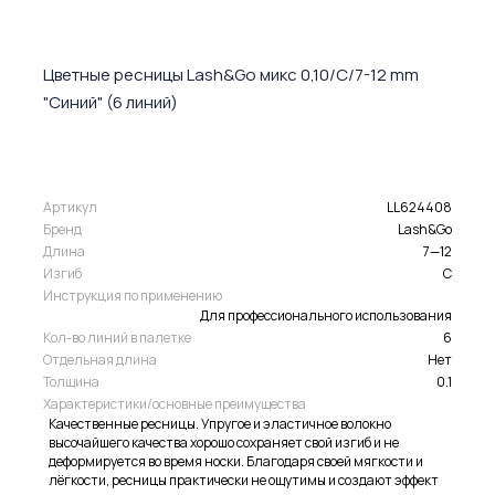
Цветные ресницы Lash&Go микс 0,10/C/7-12 mm
"Синий" (6 линий)
Артикул
LL624408
Бренд
Lash&Go
Длина
7—12
Изгиб
C
Инструкция по применению
Для профессионального использования
Кол-во линий в палетке
6
Отдельная длина
Нет
Толщина
0.1
Характеристики/основные преимущества
Качественные ресницы. Упругое и эластичное волокно
высочайшего качества хорошо сохраняет свой изгиб и не
деформируется во время носки. Благодаря своей мягкости и
лёгкости, ресницы практически не ощутимы и создают эффект