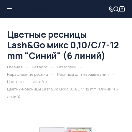
Цветные ресницы
Lash&Go микс 0,10/C/7-12
mm "Синий" (6 линий)
—
—
—
Главная
Каталог
Категории
—
—
Наращивание ресниц
Ресницы для наращивания
—
—
Цветные
Изгиб c
Цветные ресницы Lash&Go микс 0,10/C/7-12 mm "Синий" (6
линий)