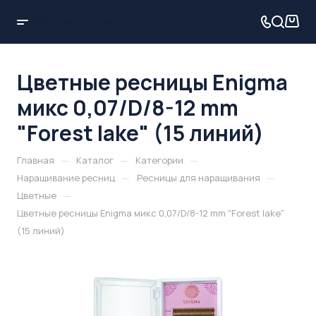
Цветные ресницы Enigma
микс 0,07/D/8-12 mm
"Forest lake" (15 линий)
—
—
—
Главная
Каталог
Категории
—
—
Наращивание ресниц
Ресницы для наращивания
—
Цветные
Цветные ресницы Enigma микс 0,07/D/8-12 mm "Forest lake"
(15 линий)