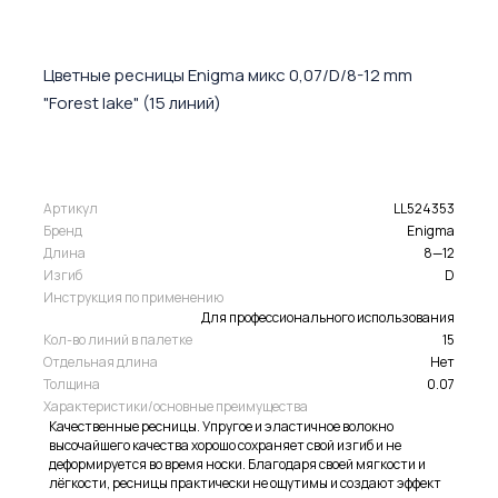
Цветные ресницы Enigma микс 0,07/D/8-12 mm
"Forest lake" (15 линий)
Артикул
LL524353
Бренд
Enigma
Длина
8—12
Изгиб
D
Инструкция по применению
Для профессионального использования
Кол-во линий в палетке
15
Отдельная длина
Нет
Толщина
0.07
Характеристики/основные преимущества
Качественные ресницы. Упругое и эластичное волокно
высочайшего качества хорошо сохраняет свой изгиб и не
деформируется во время носки. Благодаря своей мягкости и
лёгкости, ресницы практически не ощутимы и создают эффект