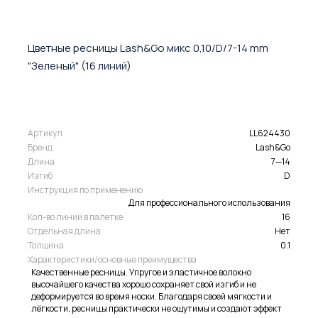
Цветные ресницы Lash&Go микс 0,10/D/7-14 mm
"Зеленый" (16 линий)
Артикул
LL624430
Бренд
Lash&Go
Длина
7—14
Изгиб
D
Инструкция по применению
Для профессионального использования
Кол-во линий в палетке
16
Отдельная длина
Нет
Толщина
0.1
Характеристики/основные преимущества
Качественные ресницы. Упругое и эластичное волокно
высочайшего качества хорошо сохраняет свой изгиб и не
деформируется во время носки. Благодаря своей мягкости и
лёгкости, ресницы практически не ощутимы и создают эффект