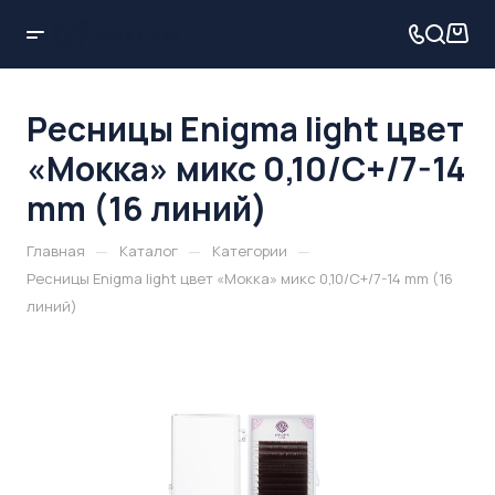
Ресницы Enigma light цвет
«Мокка» микс 0,10/C+/7-14
mm (16 линий)
—
—
—
Главная
Каталог
Категории
Ресницы Enigma light цвет «Мокка» микс 0,10/C+/7-14 mm (16
линий)