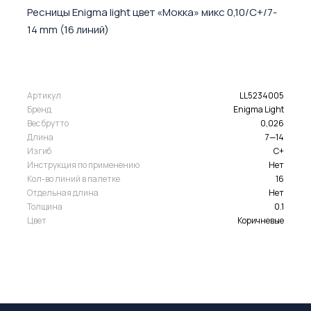
Ресницы Enigma light цвет «Мокка» микс 0,10/C+/7-
14 mm (16 линий)
Артикул
LL5234005
Бренд
Enigma Light
Вес брутто
0,026
Длина
7—14
Изгиб
C+
Инструкция по применению
Нет
Кол-во линий в палетке
16
Отдельная длина
Нет
Толщина
0.1
Цвет
Коричневые