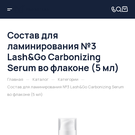
Состав для
ламинирования №3
Lash&Go Carbonizing
Serum во флаконе (5 мл)
—
—
—
Главная
Каталог
Категории
Состав для ламинирования №3 Lash&Go Carbonizing Serum
во флаконе (5 мл)