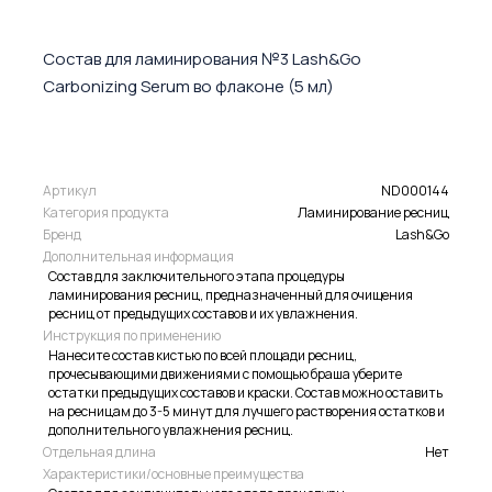
Состав для ламинирования №3 Lash&Go
Carbonizing Serum во флаконе (5 мл)
Артикул
ND000144
Категория продукта
Ламинирование ресниц
Бренд
Lash&Go
Дополнительная информация
Состав для заключительного этапа процедуры
ламинирования ресниц, предназначенный для очищения
ресниц от предыдущих составов и их увлажнения.
Инструкция по применению
Нанесите состав кистью по всей площади ресниц,
прочесывающими движениями с помощью браша уберите
остатки предыдущих составов и краски. Состав можно оставить
на ресницам до 3-5 минут для лучшего растворения остатков и
дополнительного увлажнения ресниц.
Отдельная длина
Нет
Характеристики/основные преимущества