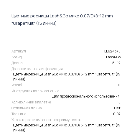
Цветные ресницы Lash&Go микс 0,07/D/8-12 mm
"Grapefruit" (15 линий)
Артикул
LL624375
Бренд
Lash&Go
Длина
8—12
Дополнительная информация
Цветные ресницы Lash&Go микс 0,07/D/8-12 mm "Grapefruit" (15
линий)
Изгиб
D
Инструкция по применению
Для профессионального использования.
Кол-во линий в палетке
15
Отдельная длина
Нет
Толщина
0.07
Характеристики/основные преимущества
Цветные ресницы Lash&Go микс 0,07/D/8-12 mm "Grapefruit" (15
линий)