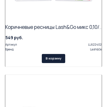
Коричневые ресницы Lash&Go микс 0,10/C/5-9 mm "Эспрессо" (16 линий)
549 руб.
Артикул
LL622402
Бренд
Lash&Go
В корзину