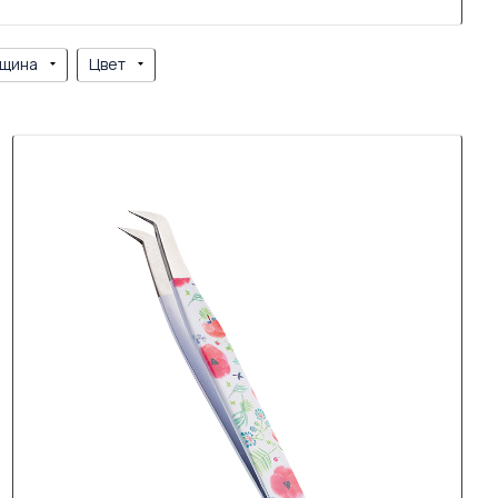
щина
Цвет