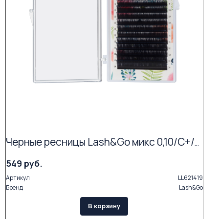
Черные ресницы Lash&Go микс 0,10/C+/5-9 mm (16 линий)
549 руб.
Артикул
LL621419
Бренд
Lash&Go
В корзину