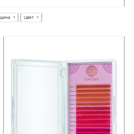
щина
Цвет