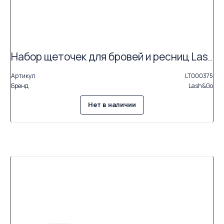
Набор щеточек для бровей и ресниц Lash&Go «Magic stick» (голубой страз) в колбе, 50 шт
Артикул
LT000375
Бренд
Lash&Go
Нет в наличии