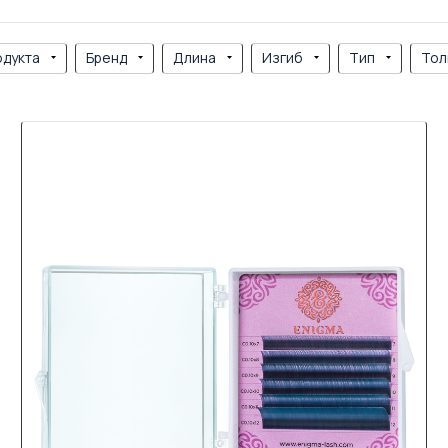
одукта
Бренд
Длина
Изгиб
Тип
Тол