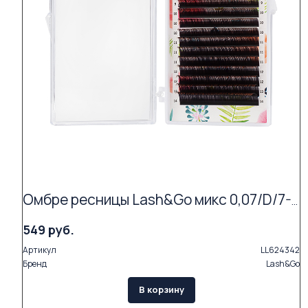
Омбре ресницы Lash&Go микс 0,07/D/7-14 mm "Коричневый" (16 линий)
549 руб.
Артикул
LL624342
Бренд
Lash&Go
В корзину