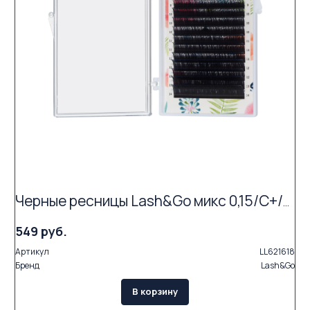
Черные ресницы Lash&Go микс 0,15/C+/7-14 mm (16 линий)
549 руб.
Артикул
LL621618
Бренд
Lash&Go
В корзину