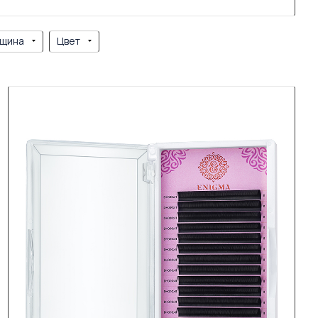
щина
Цвет