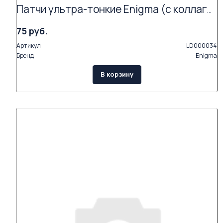
Патчи ультра-тонкие Enigma (с коллагеном и экстрактами растений, 2 пары в упаковке)
75 руб.
Артикул
LD000034
Бренд
Enigma
В корзину