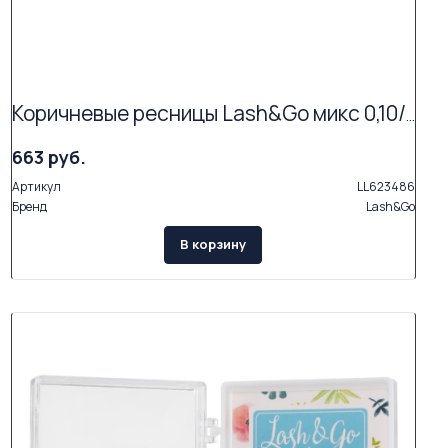
Коричневые ресницы Lash&Go микс 0,10/C/6-14 mm "Мокка" (17 линий)
663 руб.
Артикул
LL623486
Бренд
Lash&Go
В корзину