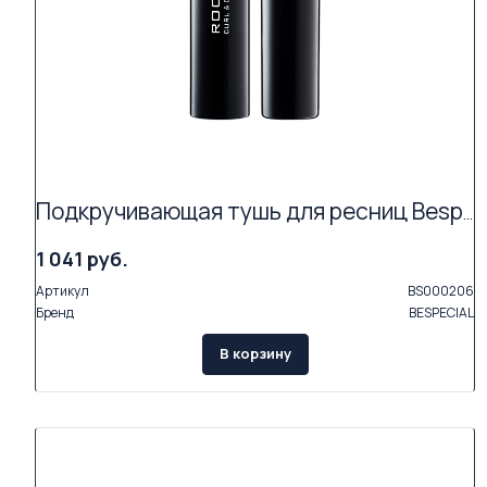
Подкручивающая тушь для ресниц Bespecial «ROCK'N'CURL» (цвет coal black 01)
1 041 руб.
Артикул
BS000206
Бренд
BESPECIAL
В корзину