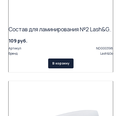
Состав для ламинирования №2 Lash&Go Neutralizing Cream в саше (1,5 мл) АКЦИЯ (Exp.09.26)
109 руб.
Артикул
ND000398
Бренд
Lash&Go
В корзину