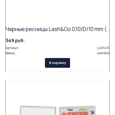
Черные ресницы Lash&Go 0,10/D/10 mm (16 линий)
549 руб.
Артикул
LL611413
Бренд
Lash&Go
В корзину