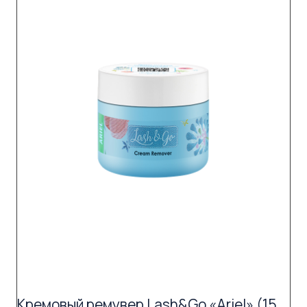
Кремовый ремувер Lash&Go «Ariel» (15