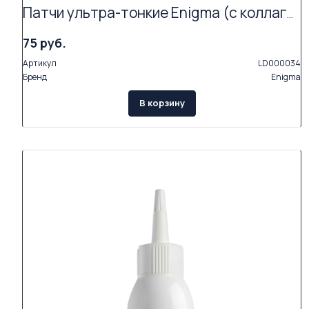
Патчи ультра-тонкие Enigma (с коллагеном и экстрактами растений, 2 пары в упаковке)
75 руб.
Артикул
LD000034
Бренд
Enigma
В корзину