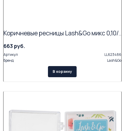
Коричневые ресницы Lash&Go микс 0,10/C/6-14 mm "Мокка" (17 линий)
663 руб.
Артикул
LL623486
Бренд
Lash&Go
В корзину