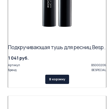
Подкручивающая тушь для ресниц Bespecial «ROCK'N'CURL» (цвет coal black 01)
1 041 руб.
Артикул
BS000206
Бренд
BESPECIAL
В корзину