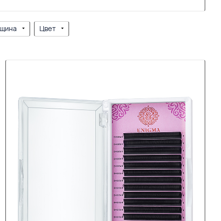
щина
Цвет