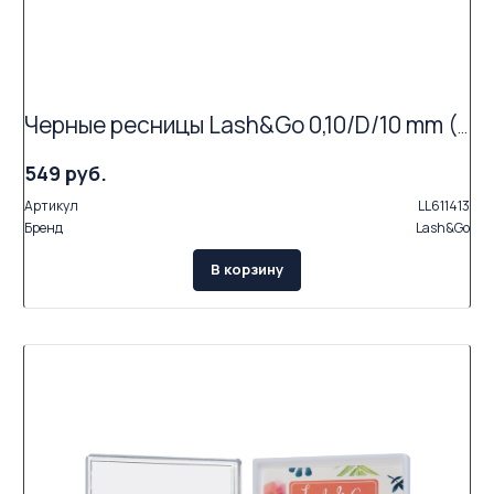
Черные ресницы Lash&Go 0,10/D/10 mm (16 линий)
549 руб.
Артикул
LL611413
Бренд
Lash&Go
В корзину