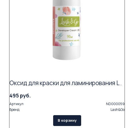
Оксид для краски для ламинирования Lash&Go
495 руб.
Артикул
ND000059
Бренд
Lash&Go
В корзину