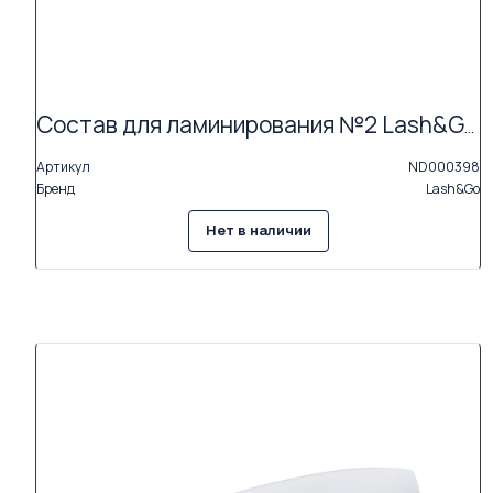
Состав для ламинирования №2 Lash&Go Neutralizing Cream в саше (1,5 мл) АКЦИЯ (Exp.09.26)
Артикул
ND000398
Бренд
Lash&Go
Нет в наличии