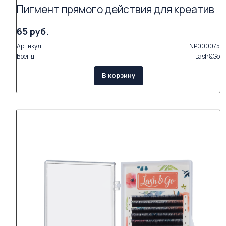
Пигмент прямого действия для креативного окрашивания Lash&Go (цвет LIME) АКЦИЯ (Exp.05.26)
65 руб.
Артикул
NP000075
Бренд
Lash&Go
В корзину