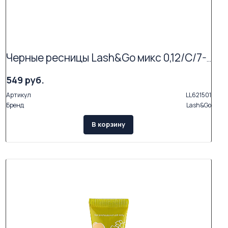
Черные ресницы Lash&Go микс 0,12/C/7-14 mm (16 линий)
549 руб.
Артикул
LL621501
Бренд
Lash&Go
В корзину