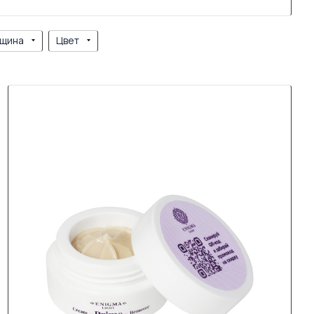
щина
Цвет