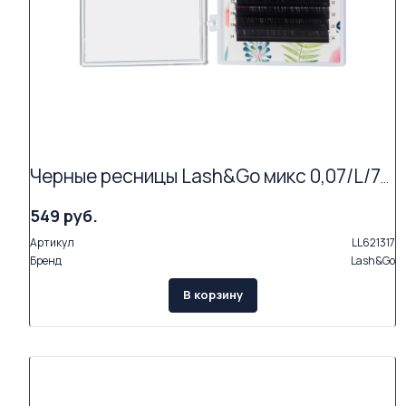
Черные ресницы Lash&Go микс 0,07/L/7-14 mm new (16 линий)
549 руб.
Артикул
LL621317
Бренд
Lash&Go
В корзину