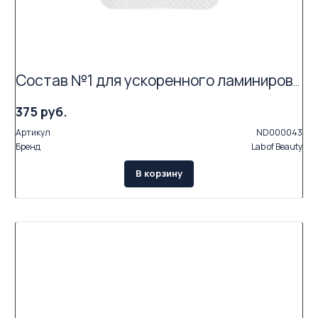
Состав №1 для ускоренного ламинирования LB «Express» (саше 1 мл)
375 руб.
Артикул
ND000043
Бренд
Lab of Beauty
В корзину