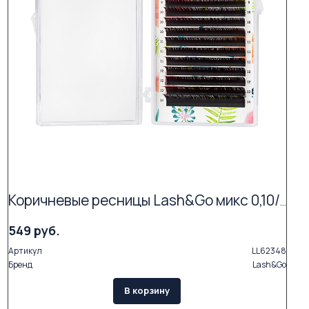
Коричневые ресницы Lash&Go микс 0,10/L/6-13 mm new "Эспрессо" (16 линий)
549 руб.
Артикул
LL62348
Бренд
Lash&Go
В корзину