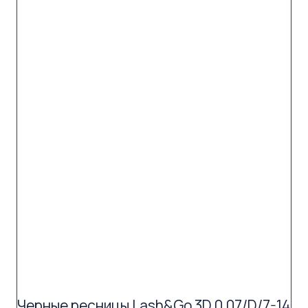
Черные ресницы Lash&Go 3D 0,07/D/7-14