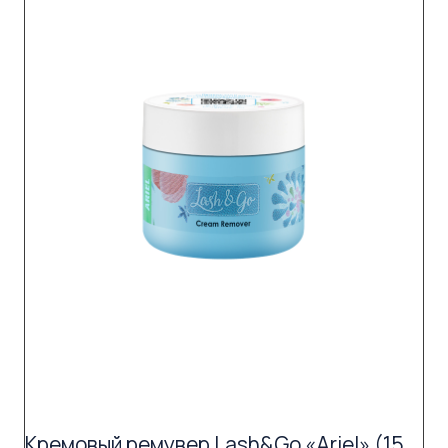
Кремовый ремувер Lash&Go «Ariel» (15