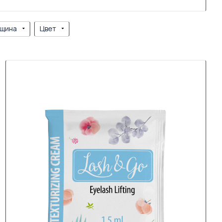
щина
Цвет