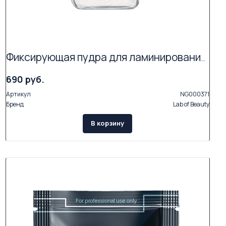
Фиксирующая пудра для ламинирования ресниц LB Next NOT GLUE (3г)
690 руб.
Артикул
NG000371
Бренд
Lab of Beauty
В корзину