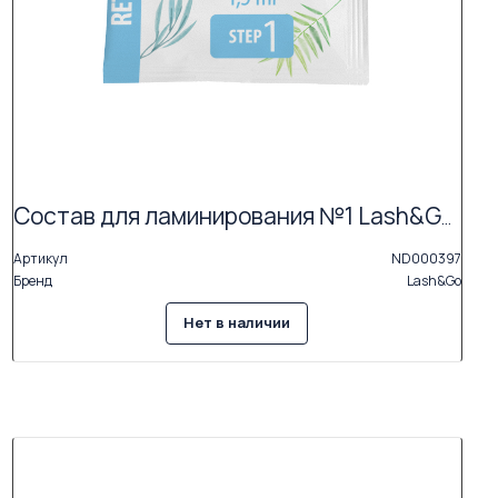
Состав для ламинирования №1 Lash&Go Retexturizing Cream в саше (1,5 мл) АКЦИЯ (Exp.12.26)
Артикул
ND000397
Бренд
Lash&Go
Нет в наличии