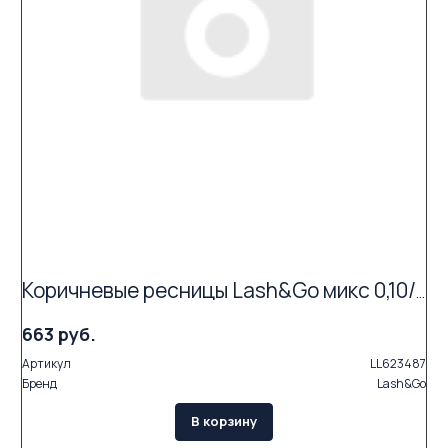
Коричневые ресницы Lash&Go микс 0,10/D/6-14 mm "Мокка" (17 линий)
663 руб.
Артикул
LL623487
Бренд
Lash&Go
В корзину